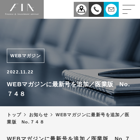
業務案内
医療
企業
WEBマガジン
相続
事業承継
2022.11.22
税理士法人FIAについて
WEBマガジンに最新号を追加／医業版 No.
７４８
スタッフ紹介
お知らせ
トップ
お知らせ
WEBマガジンに最新号を追加／医
新型コロナウィルス感染症
業版 No.７４８
予防対策について
アクセス
WEBマガジンに最新号を追加／医業版 No.７