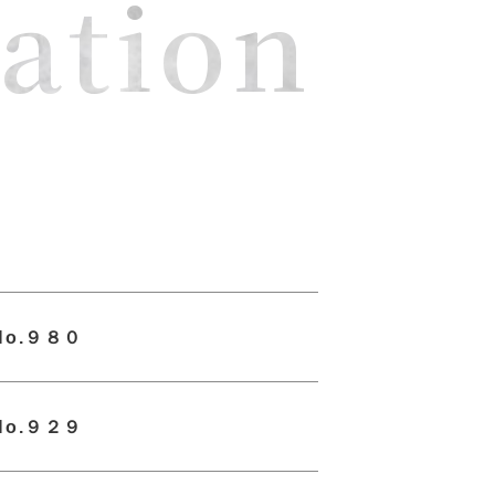
ation
o.９８０
o.９２９