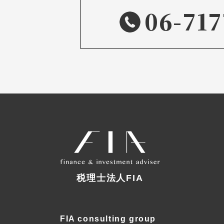
06-717
税理士法人FIA
FIA consulting group