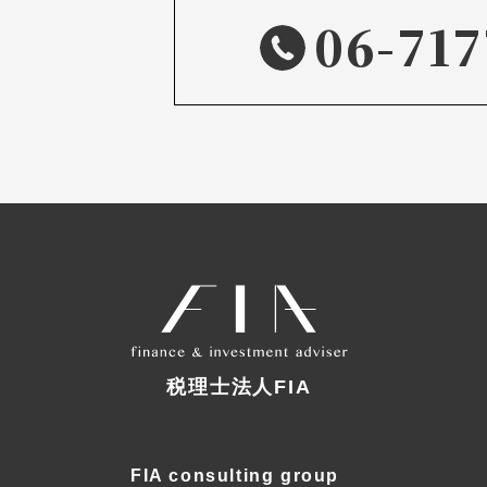
06-717
税理士法人FIA
FIA consulting group