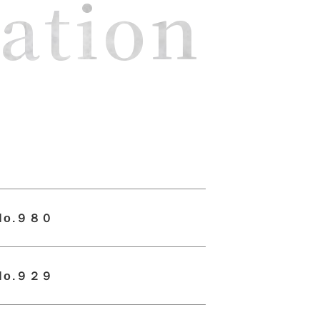
ation
o.９８０
o.９２９