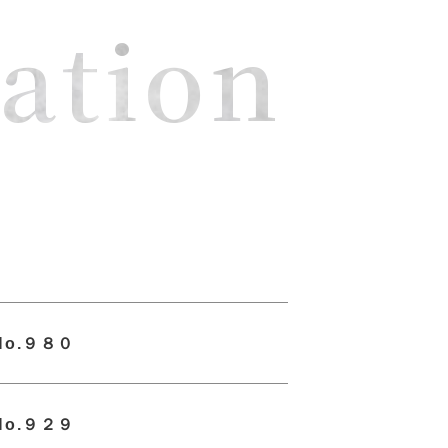
ation
o.９８０
o.９２９