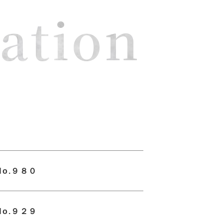
ation
o.９８０
o.９２９