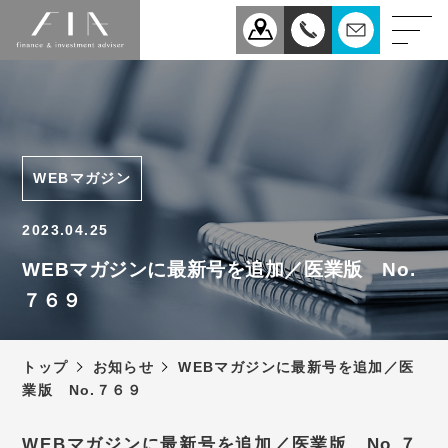
業務案内
医療
企業
WEBマガジン
相続
事業承継
2023.04.25
税理士法人FIAについて
WEBマガジンに最新号を追加／医業版 No.
７６９
スタッフ紹介
お知らせ
トップ
お知らせ
WEBマガジンに最新号を追加／医
新型コロナウィルス感染症
業版 No.７６９
予防対策について
アクセス
WEBマガジンに最新号を追加／医業版 No.７