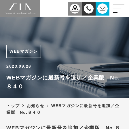
業務案内
医療
企業
WEBマガジン
相続
事業承継
2023.09.26
税理士法人FIAについて
WEBマガジンに最新号を追加／企業版 No.
８４０
スタッフ紹介
お知らせ
トップ
お知らせ
WEBマガジンに最新号を追加／企
新型コロナウィルス感染症
業版 No.８４０
予防対策について
アクセス
WEBマガジンに最新号を追加／企業版 No.８