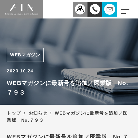
業務案内
医療
企業
WEBマガジン
相続
事業承継
2023.10.24
税理士法人FIAについて
WEBマガジンに最新号を追加／医業版 No.
７９３
スタッフ紹介
お知らせ
トップ
お知らせ
WEBマガジンに最新号を追加／医
新型コロナウィルス感染症
業版 No.７９３
予防対策について
アクセス
WEBマガジンに最新号を追加／医業版 No.７