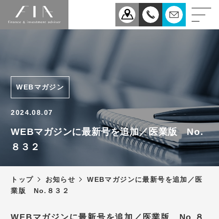
業務案内
医療
企業
WEBマガジン
相続
事業承継
2024.08.07
税理士法人FIAについて
WEBマガジンに最新号を追加／医業版 No.
８３２
スタッフ紹介
お知らせ
トップ
お知らせ
WEBマガジンに最新号を追加／医
新型コロナウィルス感染症
業版 No.８３２
予防対策について
アクセス
WEBマガジンに最新号を追加／医業版 No.８