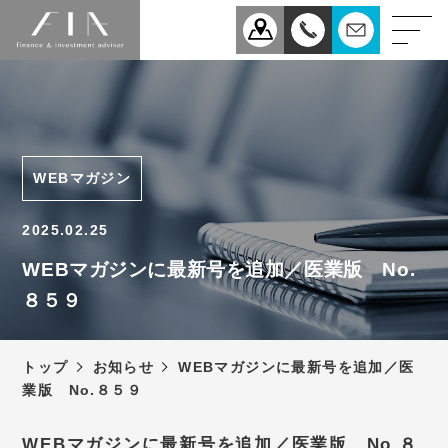
業務案内
医療
企業
WEBマガジン
相続
事業承継
2025.02.25
税理士法人FIAについて
WEBマガジンに最新号を追加／医業版 No.
８５９
スタッフ紹介
お知らせ
トップ
お知らせ
WEBマガジンに最新号を追加／医
新型コロナウィルス感染症
業版 No.８５９
予防対策について
アクセス
WEBマガジンに最新号を追加／医業版 No.８