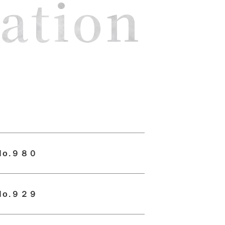
ation
o.９８０
o.９２９