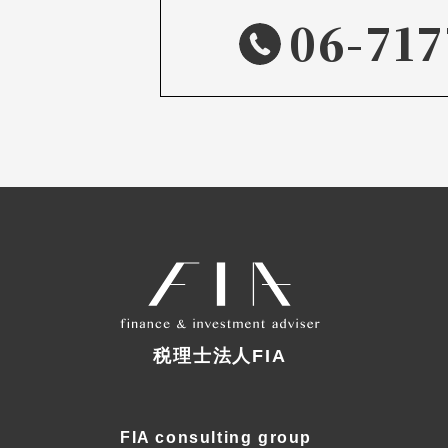
06-717
税理士法人FIA
FIA consulting group