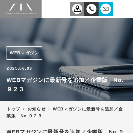
業務案内
医療
企業
WEBマガジン
相続
事業承継
2025.06.03
税理士法人FIAについて
WEBマガジンに最新号を追加／企業版 No.
９２３
スタッフ紹介
お知らせ
トップ
お知らせ
WEBマガジンに最新号を追加／企
新型コロナウィルス感染症
業版 No.９２３
予防対策について
アクセス
WEBマガジンに最新号を追加／企業版 No.９