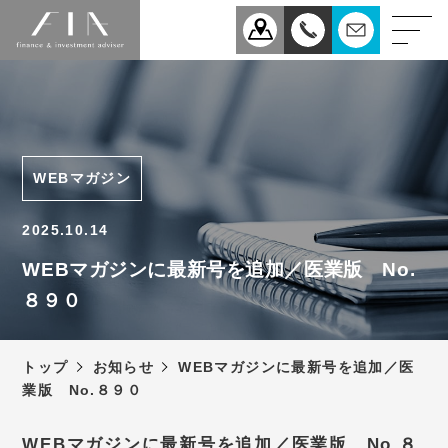
業務案内
医療
企業
WEBマガジン
相続
事業承継
2025.10.14
税理士法人FIAについて
WEBマガジンに最新号を追加／医業版 No.
８９０
スタッフ紹介
お知らせ
トップ
お知らせ
WEBマガジンに最新号を追加／医
新型コロナウィルス感染症
業版 No.８９０
予防対策について
アクセス
WEBマガジンに最新号を追加／医業版 No.８