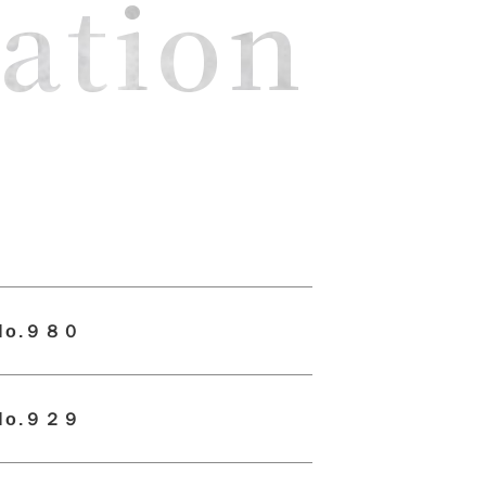
ation
o.９８０
o.９２９