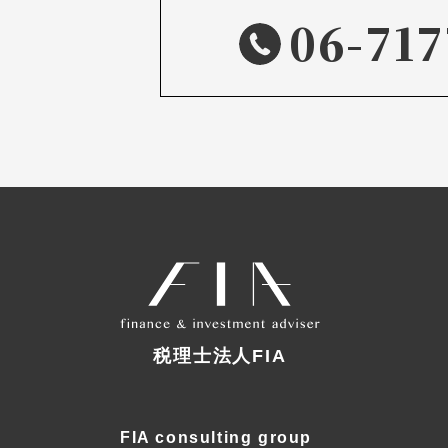
06-717
税理士法人FIA
FIA consulting group