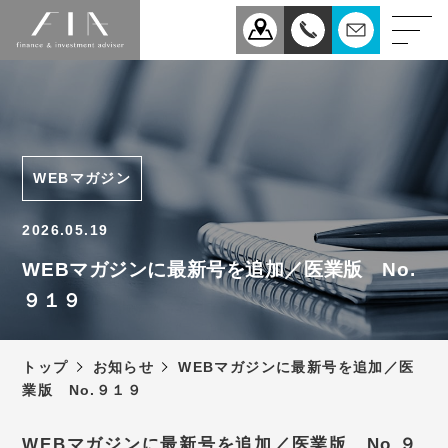
業務案内
医療
企業
WEBマガジン
相続
事業承継
2026.05.19
税理士法人FIAについて
WEBマガジンに最新号を追加／医業版 No.
９１９
スタッフ紹介
お知らせ
トップ
お知らせ
WEBマガジンに最新号を追加／医
新型コロナウィルス感染症
業版 No.９１９
予防対策について
アクセス
WEBマガジンに最新号を追加／医業版 No.９