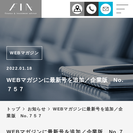
業務案内
医療
企業
WEBマガジン
相続
事業承継
2022.01.18
税理士法人FIAについて
WEBマガジンに最新号を追加／企業版 No.
７５７
スタッフ紹介
お知らせ
トップ
お知らせ
WEBマガジンに最新号を追加／企
新型コロナウィルス感染症
業版 No.７５７
予防対策について
アクセス
WEBマガジンに最新号を追加／企業版 No.７