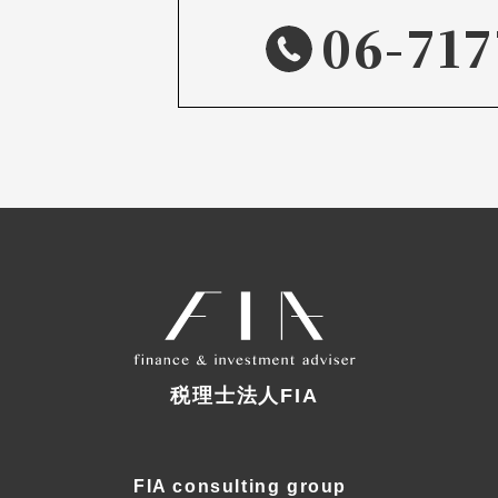
06-717
税理士法人FIA
FIA consulting group