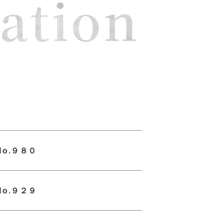
ation
o.９８０
o.９２９