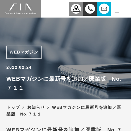
業務案内
医療
企業
WEBマガジン
相続
事業承継
2022.02.24
税理士法人FIAについて
WEBマガジンに最新号を追加／医業版 No.
７１１
スタッフ紹介
お知らせ
トップ
お知らせ
WEBマガジンに最新号を追加／医
新型コロナウィルス感染症
業版 No.７１１
予防対策について
アクセス
WEBマガジンに最新号を追加／医業版 No.７