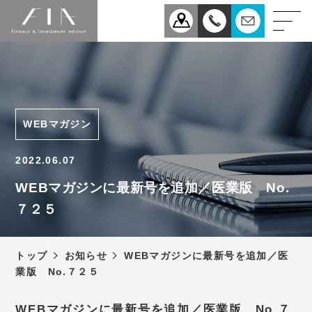
業務案内
医療
企業
WEBマガジン
相続
事業承継
2022.06.07
税理士法人FIAについて
WEBマガジンに最新号を追加／医業版 No.
７２５
スタッフ紹介
お知らせ
トップ
お知らせ
WEBマガジンに最新号を追加／医
新型コロナウィルス感染症
業版 No.７２５
予防対策について
アクセス
WEBマガジンに最新号を追加／医業版 No.７