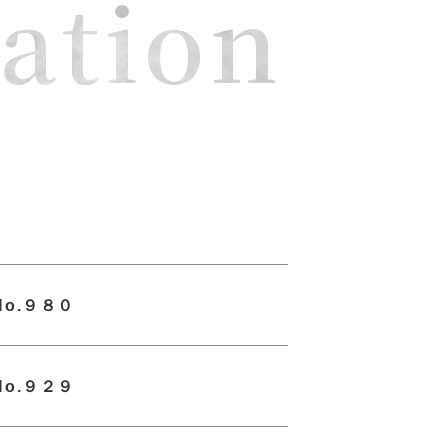
ation
o.９８０
o.９２９