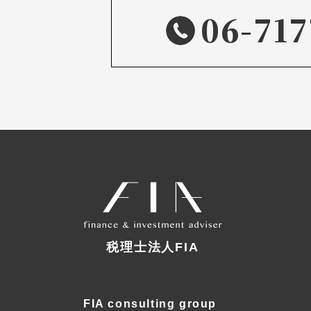
06-717
税理士法人FIA
FIA consulting group