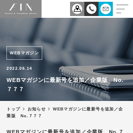
業務案内
医療
企業
WEBマガジン
相続
事業承継
2022.06.14
税理士法人FIAについて
WEBマガジンに最新号を追加／企業版 No.
７７７
スタッフ紹介
お知らせ
トップ
お知らせ
WEBマガジンに最新号を追加／企
新型コロナウィルス感染症
業版 No.７７７
予防対策について
アクセス
WEBマガジンに最新号を追加／企業版 No.７